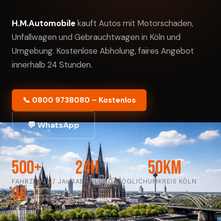
H.M.Automobile
kauft Autos mit Motorschaden,
Unfallwagen und Gebrauchtwagen in Köln und
Umgebung. Kostenlose Abholung, faires Angebot
innerhalb 24 Stunden.
📞 0800 9738080 – Kostenlos
💬 WhatsApp
500+
24h
50km
FAHRZEUGE / JAHR
ABHOLUNG MÖGLICH
UMKREIS KÖLN
0€
KOSTEN FÜR SIE