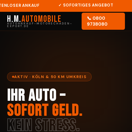
✓ SOFORTIGES ANGEBOT
🚗
NLOSER ANKAUF
H.M.
Automobile
📞 0800
9738080
AUTOANKAUF-MOTORSCHADEN-
EXPORT.DE
AKTIV · KÖLN & 50 KM UMKREIS
Ihr Auto –
Sofort Geld.
Kein Stress.