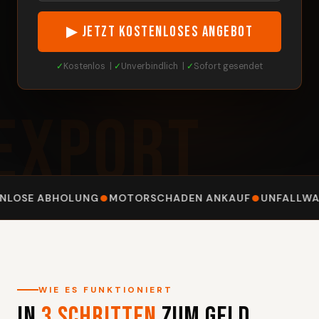
▶ JETZT KOSTENLOSES ANGEBOT
✓
Kostenlos |
✓
Unverbindlich |
✓
Sofort gesendet
EXPORT
●
●
LOSE ABHOLUNG
MOTORSCHADEN ANKAUF
UNFALLWAGE
WIE ES FUNKTIONIERT
In
3 Schritten
zum Geld