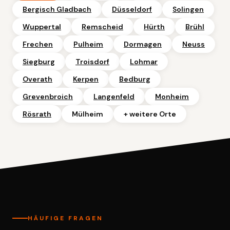
Bergisch Gladbach
Düsseldorf
Solingen
Wuppertal
Remscheid
Hürth
Brühl
Frechen
Pulheim
Dormagen
Neuss
Siegburg
Troisdorf
Lohmar
Overath
Kerpen
Bedburg
Grevenbroich
Langenfeld
Monheim
Rösrath
Mülheim
+ weitere Orte
HÄUFIGE FRAGEN