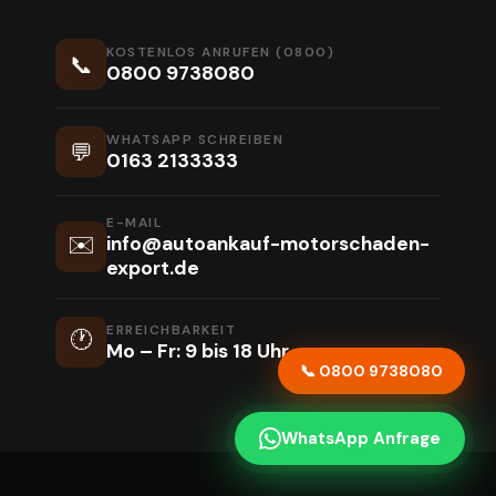
KOSTENLOS ANRUFEN (0800)
📞
0800 9738080
WHATSAPP SCHREIBEN
💬
0163 2133333
E-MAIL
✉️
info@autoankauf-motorschaden-
export.de
ERREICHBARKEIT
🕐
Mo – Fr: 9 bis 18 Uhr
📞 0800 9738080
WhatsApp Anfrage