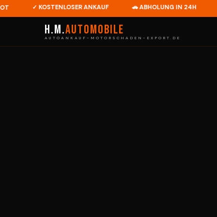
✓ KOSTENLOSER ANKAUF
🚗 ABHOLUNG IN 24H
💶 B
H.M.
Automobile
AUTOANKAUF-MOTORSCHADEN-EXPORT.DE