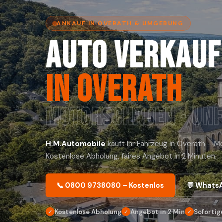
ANKAUF IN OVERATH & UMGEBUNG
Auto verkauf
in Overath
Motorschaden · Unf
H.M.Automobile
kauft Ihr Fahrzeug in Overath – 
Kostenlose Abholung, faires Angebot in 2 Minuten.
📞 0800 9738080 – Kostenlos
💬 Whats
Kostenlose Abholung
Angebot in 2 Min
Sofortig
✓
✓
✓