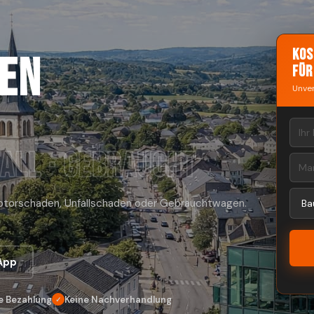
Kos
en
für
Unver
all · Gebraucht
Motorschaden, Unfallschaden oder Gebrauchtwagen.
App
e Bezahlung
Keine Nachverhandlung
✓