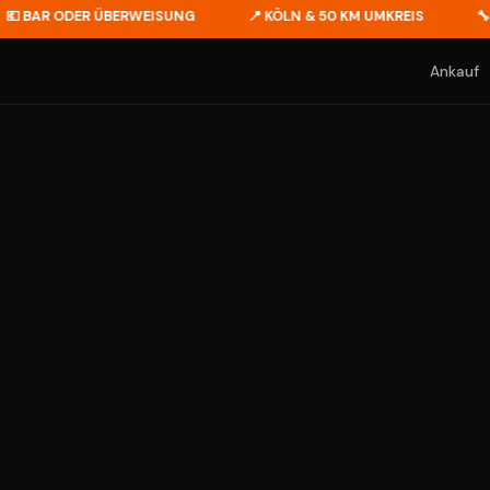
AR ODER ÜBERWEISUNG
📍 KÖLN & 50 KM UMKREIS
🔧 MOTO
Ankauf