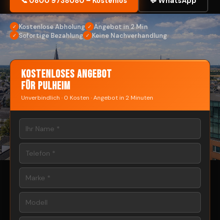
📞 0800 9738080 – Kostenlos
💬 WhatsApp
Kostenlose Abholung
Angebot in 2 Min
✓
✓
Sofortige Bezahlung
Keine Nachverhandlung
✓
✓
Kostenloses Angebot
für Pulheim
Unverbindlich · 0 Kosten · Angebot in 2 Minuten