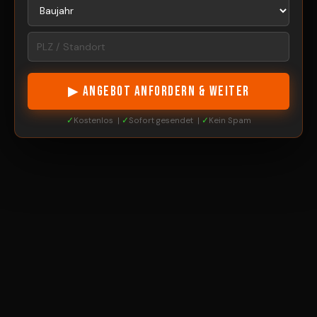
▶ ANGEBOT ANFORDERN & WEITER
✓
Kostenlos |
✓
Sofort gesendet |
✓
Kein Spam