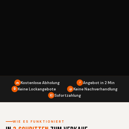
Kostenlose Abholung
⚡
Angebot in 2 Min
🚗
🔒
Keine Lockangebote
Keine Nachverhandlung
🤝
Sofortzahlung
💶
WIE ES FUNKTIONIERT