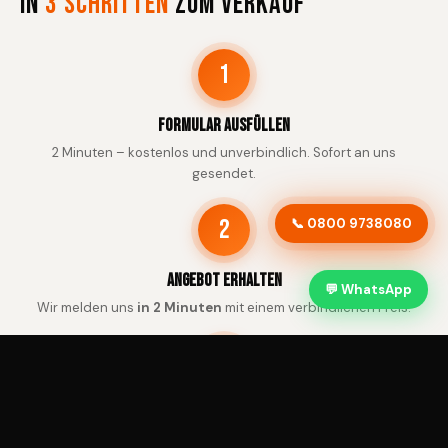
In
3 Schritten
zum Verkauf
1
Formular ausfüllen
2 Minuten – kostenlos und unverbindlich. Sofort an uns
gesendet.
2
📞 0800 9738080
Angebot erhalten
💬 WhatsApp
Wir melden uns
in 2 Minuten
mit einem verbindlichen Preis.
3
Abholung & Zahlung
Kostenlose Abholung in Pulheim – Bezahlung sofort.