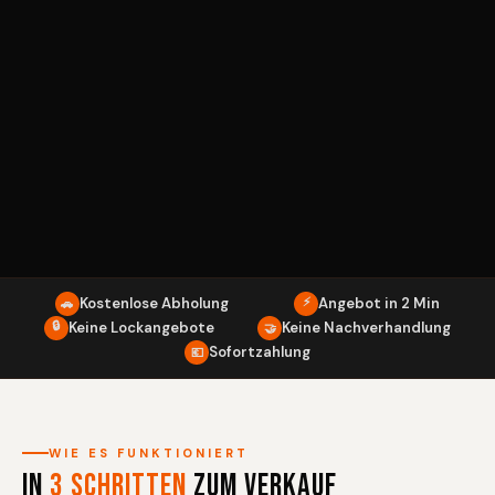
Kostenlose Abholung
⚡
Angebot in 2 Min
🚗
🔒
Keine Lockangebote
Keine Nachverhandlung
🤝
Sofortzahlung
💶
WIE ES FUNKTIONIERT
In
3 Schritten
zum Verkauf