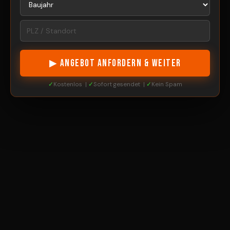
▶ ANGEBOT ANFORDERN & WEITER
✓
Kostenlos |
✓
Sofort gesendet |
✓
Kein Spam