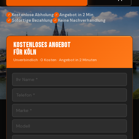
Kostenlose Abholung
Angebot in 2 Min
✓
✓
Sofortige Bezahlung
Keine Nachverhandlung
✓
✓
Kostenloses Angebot
für Köln
Unverbindlich · 0 Kosten · Angebot in 2 Minuten