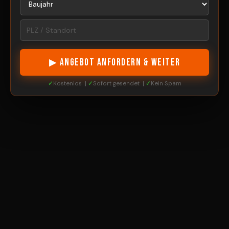
▶ ANGEBOT ANFORDERN & WEITER
✓
Kostenlos |
✓
Sofort gesendet |
✓
Kein Spam