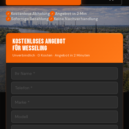
Kostenlose Abholung
Angebot in 2 Min
✓
✓
Sofortige Bezahlung
Keine Nachverhandlung
✓
✓
Kostenloses Angebot
für Wesseling
Unverbindlich · 0 Kosten · Angebot in 2 Minuten