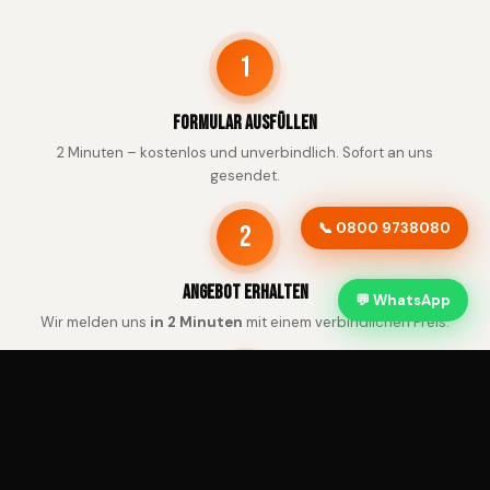
1
Formular ausfüllen
2 Minuten – kostenlos und unverbindlich. Sofort an uns
gesendet.
📞 0800 9738080
2
Angebot erhalten
💬 WhatsApp
Wir melden uns
in 2 Minuten
mit einem verbindlichen Preis.
3
Abholung & Zahlung
Kostenlose Abholung in Wesseling – Bezahlung sofort.