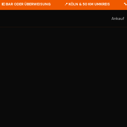
AR ODER ÜBERWEISUNG
📍 KÖLN & 50 KM UMKREIS
🔧 MOTO
Ankauf