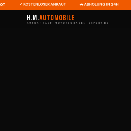
✓ KOSTENLOSER ANKAUF
🚗 ABHOLUNG IN 24H
💶 B
H.M.
Automobile
AUTOANKAUF-MOTORSCHADEN-EXPORT.DE