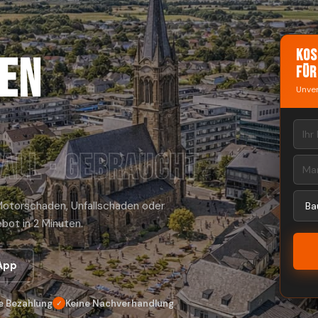
Kos
en
für
Unver
all · Gebraucht
 Motorschaden, Unfallschaden oder
bot in 2 Minuten.
App
e Bezahlung
Keine Nachverhandlung
✓