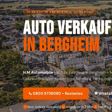
ANKAUF IN BERGHEIM & UMGEBUNG
Auto verkauf
in Bergheim
Motorschaden · Unf
H.M.Automobile
kauft Ihr Fahrzeug in Bergheim –
Gebrauchtwagen. Kostenlose Abholung, faires Ange
📞 0800 9738080 – Kostenlos
💬 Whats
Kostenlose Abholung
Angebot in 2 Min
Sofortig
✓
✓
✓