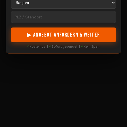
▶ ANGEBOT ANFORDERN & WEITER
✓
Kostenlos |
✓
Sofort gesendet |
✓
Kein Spam