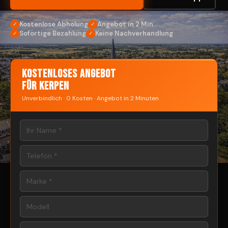
Kostenlose Abholung
Angebot in 2 Min
✓
✓
Sofortige Bezahlung
Keine Nachverhandlung
✓
✓
Kostenloses Angebot
für Kerpen
Unverbindlich · 0 Kosten · Angebot in 2 Minuten