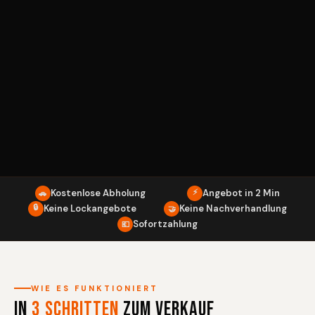
Kostenlose Abholung
⚡
Angebot in 2 Min
🚗
🔒
Keine Lockangebote
Keine Nachverhandlung
🤝
Sofortzahlung
💶
WIE ES FUNKTIONIERT
In
3 Schritten
zum Verkauf