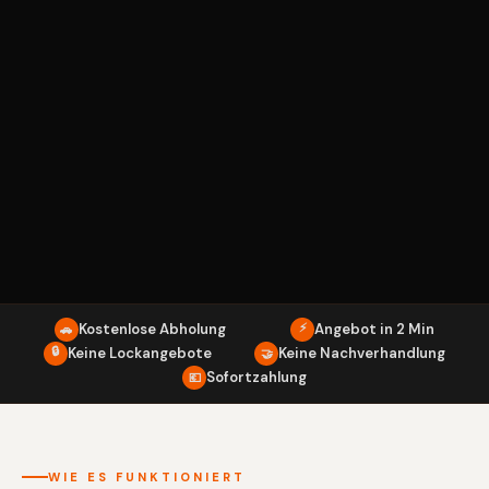
Kostenlose Abholung
⚡
Angebot in 2 Min
🚗
🔒
Keine Lockangebote
Keine Nachverhandlung
🤝
Sofortzahlung
💶
WIE ES FUNKTIONIERT