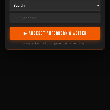
▶ ANGEBOT ANFORDERN & WEITER
✓
Kostenlos |
✓
Sofort gesendet |
✓
Kein Spam