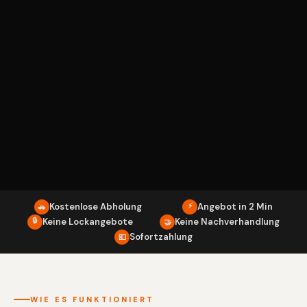
Kostenlose Abholung
⚡
Angebot in 2 Min
🚗
🔒
Keine Lockangebote
Keine Nachverhandlung
🤝
Sofortzahlung
💶
WIE ES FUNKTIONIERT